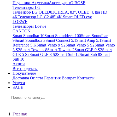
Наушники
Акустика
Аксессуары
O BOSE
Телевизоры LG
Телевизор LG OLED83C1RLA, 83", OLED, Ultra HD
4K
Телевизор LG C2 48'' 4K Smart OLED evo
LOEWE
Телевизоры Loewe
CANTON
Smart Soundbar 10
Smart Sounddeck 100
Smart Soundbar
9
Smart Soundbox 3
Smart Connect 5.1
Smart Amp 5.1
Smart
Reference 5 K
Smart Vento 9 S2
Smart Vento 5 S2
Smart Vento
3 S2
Smart Townus 8
Smart Townus 2
Smart GLE 9 S2
Smart
GLE 5 S2
Smart GLE 3 S2
Smart Sub 12
Smart Sub 8
Smart
Sub 10
Акции
Все продукты
Покупателям
Доставка
Оплата
Гарантия
Возврат
Контакты
Услуги
SALE
Корзина
Главная