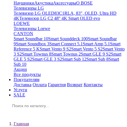
Наушники
Акустика
Аксессуары
O BOSE
Телевизоры LG
Телевизор LG OLED83C1RLA, 83", OLED, Ultra HD
4K
Телевизор LG C2 48'' 4K Smart OLED evo
LOEWE
Телевизоры Loewe
CANTON
Smart Soundbar 10
Smart Sounddeck 100
Smart Soundbar
9
Smart Soundbox 3
Smart Connect 5.1
Smart Amp 5.1
Smart
Reference 5 K
Smart Vento 9 S2
Smart Vento 5 S2
Smart Vento
3 S2
Smart Townus 8
Smart Townus 2
Smart GLE 9 S2
Smart
GLE 5 S2
Smart GLE 3 S2
Smart Sub 12
Smart Sub 8
Smart
Sub 10
Акции
Все продукты
Покупателям
Доставка
Оплата
Гарантия
Возврат
Контакты
Услуги
SALE
Корзина
Главная