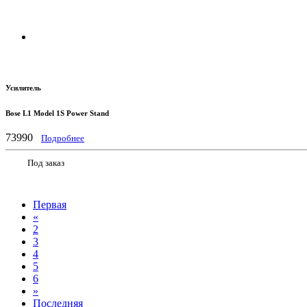
Усилитель
Bose L1 Model 1S Power Stand
73990
Подробнее
Под заказ
Первая
«
2
3
4
5
6
»
Последняя