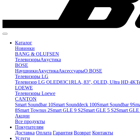
Каталог
Новинки
BANG & OLUFSEN
Телевизоры
Акустика
BOSE
Наушники
Акустика
Аксессуары
O BOSE
Телевизоры LG
Телевизор LG OLED83C1RLA, 83", OLED, Ultra HD 4K
Т
LOEWE
Телевизоры Loewe
CANTON
Smart Soundbar 10
Smart Sounddeck 100
Smart Soundbar 9
Sma
8
Smart Townus 2
Smart GLE 9 S2
Smart GLE 5 S2
Smart GLE 
Акции
Все продукты
Покупателям
Доставка
Оплата
Гарантия
Возврат
Контакты
Услуги